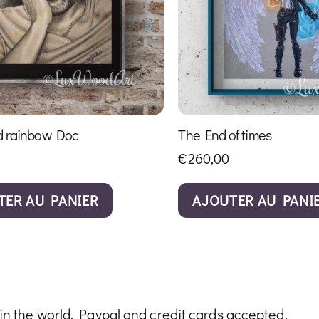
d rainbow Doc
The End of times
€
260,00
TER AU PANIER
AJOUTER AU PANI
n the world. Paypal and credit cards accepted.