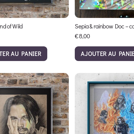
nd of Wild
Sepia & rainbow Doc – c
€
8,00
TER AU PANIER
AJOUTER AU PANI