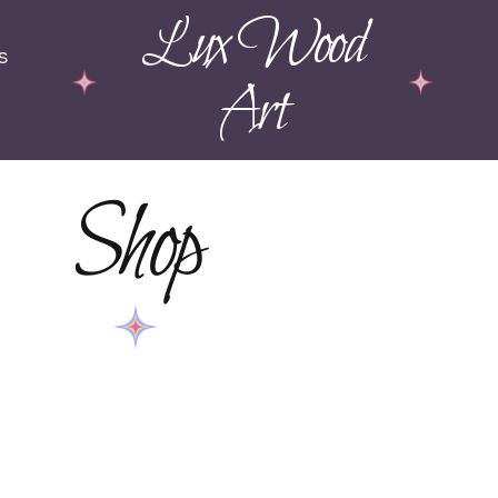
Lux Wood
s
Art
Shop