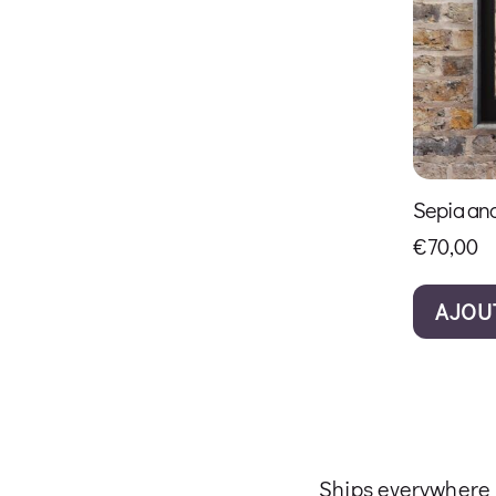
Sepia an
€
70,00
AJOU
Ships everywhere i