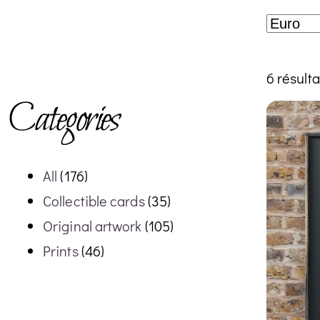
6 résulta
Categories
All
(176)
Collectible cards
(35)
Original artwork
(105)
Prints
(46)